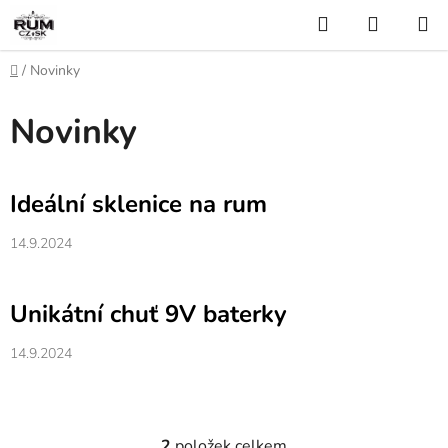
Přejít
Hledat
NÁKUP
na
KOŠÍK
obsah
Domů
/
Novinky
Novinky
V
Ideální sklenice na rum
ý
p
14.9.2024
i
s
Unikátní chuť 9V baterky
č
l
14.9.2024
á
n
k
ů
2
položek celkem