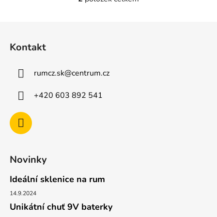
O
v
l
Z
á
á
d
Kontakt
p
a
a
c
rumcz.sk
@
centrum.cz
t
í
p
í
+420 603 892 541
r
v
k
y
v
ý
Novinky
p
i
Ideální sklenice na rum
s
u
14.9.2024
Unikátní chuť 9V baterky