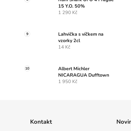
15 Y.O. 50%
1 290 Kč
Lahvička s víčkem na
vzorky 2cl
14 Kč
Albert Michler
NICARAGUA Dufftown
1 950 Kč
Z
á
Kontakt
Novi
p