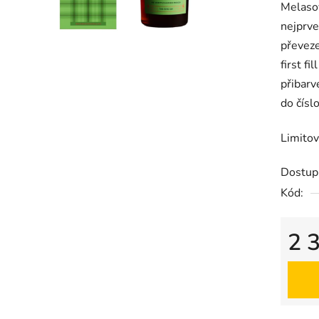
Melasov
nejprve
převeze
first f
přibarv
do čísl
Limitov
Dostup
Kód:
2 
Měrná