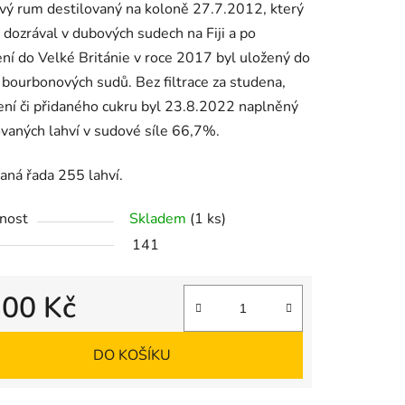
ý rum destilovaný na koloně 27.7.2012, který
 dozrával v dubových sudech na Fiji a po
ní do Velké Británie v roce 2017 byl uložený do
ill bourbonových sudů. Bez filtrace za studena,
ení či přidaného cukru byl 23.8.2022 naplněný
ovaných lahví v sudové síle 66,7%.
aná řada 255 lahví.
nost
Skladem
(1 ks)
141
300 Kč
 cena:
DO KOŠÍKU