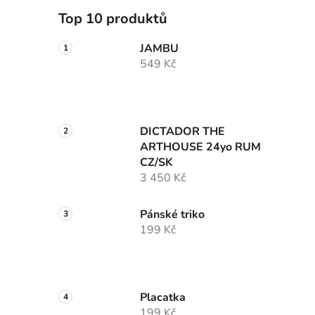
p
Top 10 produktů
a
n
JAMBU
e
549 Kč
l
DICTADOR THE
ARTHOUSE 24yo RUM
CZ/SK
3 450 Kč
Pánské triko
199 Kč
Placatka
199 Kč