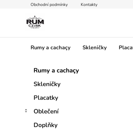
Přejít
Obchodní podmínky
Kontakty
na
obsah
Rumy a cachaçy
Skleničky
Placa
P
K
Přeskočit
Rumy a cachaçy
a
kategorie
o
t
s
Skleničky
e
t
g
r
Placatky
o
a
r
Oblečení
i
n
e
n
Doplňky
í