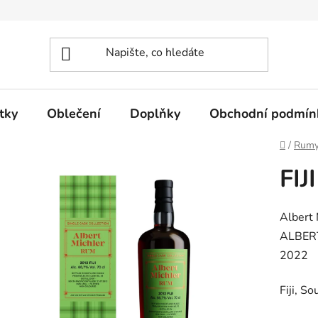
tky
Oblečení
Doplňky
Obchodní podmín
Domů
/
Rumy
FIJ
Albert 
ALBER
2022
Fiji, S