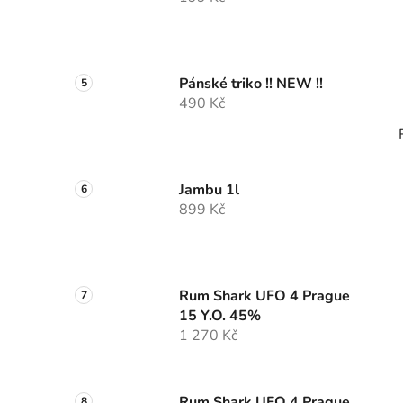
Pánské triko !! NEW !!
490 Kč
Jambu 1l
899 Kč
Rum Shark UFO 4 Prague
15 Y.O. 45%
1 270 Kč
Rum Shark UFO 4 Prague